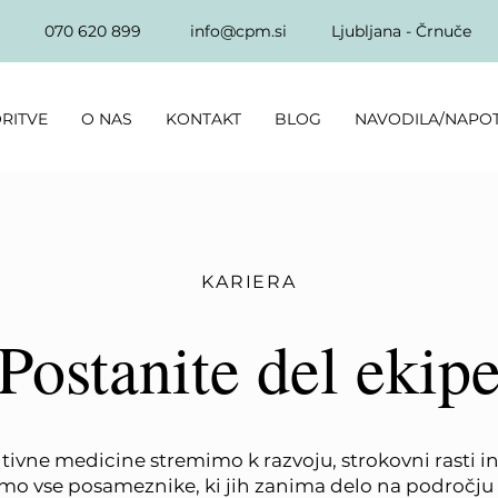
070 620 899
info@cpm.si
Ljubljana - Črnuče
RITVE
O NAS
KONTAKT
BLOG
NAVODILA/NAPO
KARIERA
Postanite del ekip
tivne medicine stremimo k razvoju, strokovni rasti in
imo vse posameznike, ki jih zanima delo na področju