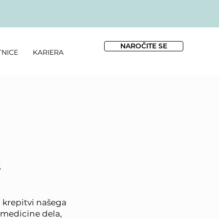
NAROČITE SE
TNICE
KARIERA
e
 krepitvi našega
 medicine dela,