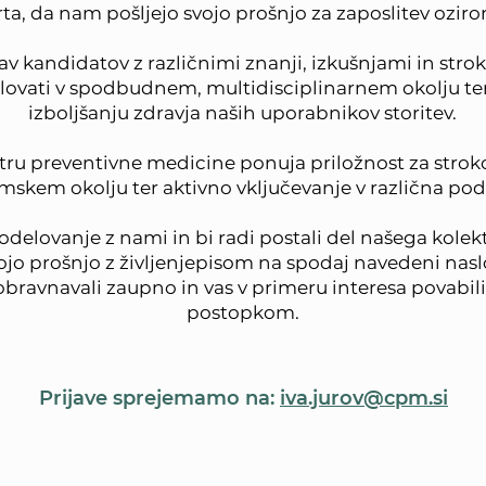
ta, da nam pošljejo svojo prošnjo za zaposlitev ozir
av kandidatov z različnimi znanji, izkušnjami in stroko
delovati v spodbudnem, multidisciplinarnem okolju ter
izboljšanju zdravja naših uporabnikov storitev.
tru preventivne medicine ponuja priložnost za stroko
imskem okolju ter aktivno vključevanje v različna pod
delovanje z nami in bi radi postali del našega kolekt
ojo prošnjo z življenjepisom na spodaj navedeni naslo
bravnavali zaupno in vas v primeru interesa povabili
postopkom.
Prijave sprejemamo na:
iva.jurov@cpm.si