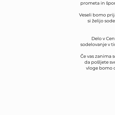
prometa in špor
Veseli bomo prij
si želijo so
Delo v Cen
sodelovanje v t
Če vas zanima so
da pošljete sv
vloge bomo o