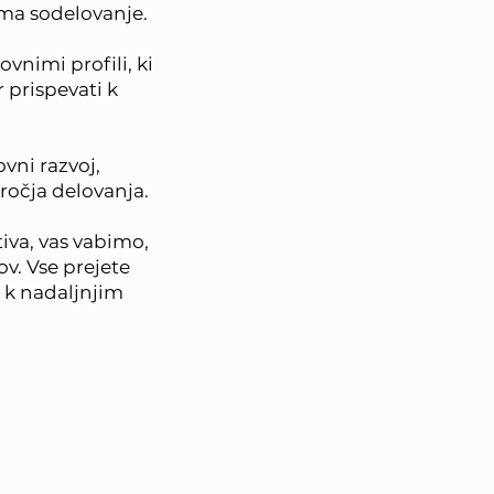
oma sodelovanje.
vnimi profili, ki
 prispevati k
vni razvoj,
ročja delovanja.
iva, vas vabimo,
v. Vse prejete
 k nadaljnjim