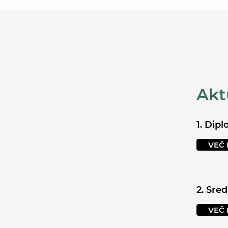
Akt
1. Dip
VEČ 
2. Sre
VEČ 