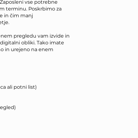
 Zaposleni vse potrebne
em terminu. Poskrbimo za
be in čim manj
tje.
enem pregledu vam izvide in
igitalni obliki. Tako imate
o in urejeno na enem
 ali potni list)
regled)