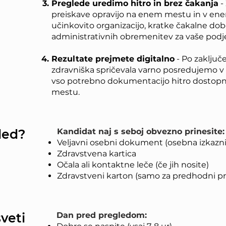
Preglede uredimo hitro in brez čakanja
-
preiskave opravijo na enem mestu in v en
učinkovito organizacijo, kratke čakalne do
administrativnih obremenitev za vaše podje
Rezultate prejmete digitalno
- Po zaključ
zdravniška spričevala varno posredujemo v d
vso potrebno dokumentacijo hitro dostopn
mestu.
led?
Kandidat naj s seboj obvezno prinesite:
Veljavni osebni dokument (osebna izkaznica
Zdravstvena kartica
Očala ali kontaktne leče (če jih nosite)
Zdravstveni karton (samo za predhodni p
veti
Dan pred pregledom: