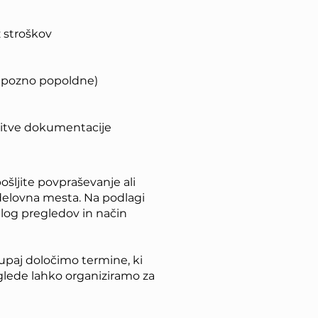
 stroškov
in pozno popoldne)
obitve dokumentacije
ošljite povpraševanje ali
elovna mesta. Na podlagi
log pregledov in način
upaj določimo termine, ki
glede lahko organiziramo za