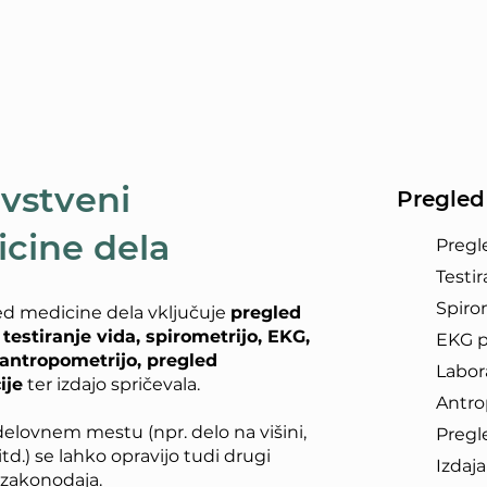
vstveni
Pregled
cine dela
Pregle
Testir
Spiro
ed medicine dela vključuje
pregled
 testiranje vida, spirometrijo, EKG,
EKG p
 antropometrijo, pregled
Labor
ije
ter izdajo spričevala.
Antro
elovnem mestu (npr. delo na višini,
Pregl
d.) se lahko opravijo tudi drugi
Izdaj
a zakonodaja.