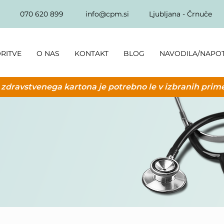
070 620 899
info@cpm.si
Ljubljana - Črnuče
RITVE
O NAS
KONTAKT
BLOG
NAVODILA/NAPO
 zdravstvenega kartona je potrebno le v izbranih prim