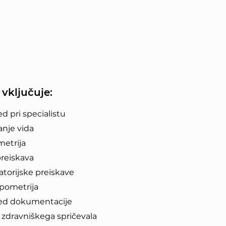
 vključuje:
d pri specialistu
anje vida
metrija
reiskava
atorijske preiskave
pometrija
ed dokumentacije
a zdravniškega spričevala