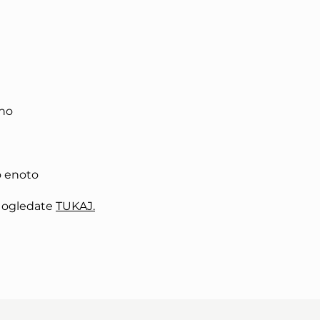
jno
o enoto
o ogledate
TUKAJ.