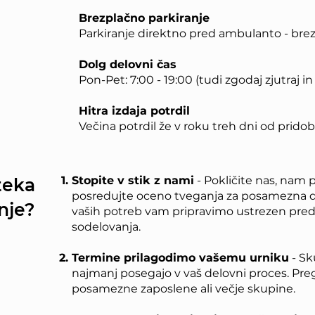
Brezplačno parkiranje
Parkiranje direktno pred ambulanto - brez
Dolg delovni čas
Pon-Pet: 7:00 - 19:00 (tudi zgodaj zjutraj 
Hitra izdaja potrdil
Večina potrdil že v roku treh dni od prid
Stopite v stik z nami
- Pokličite nas, nam p
teka
posredujte oceno tveganja za posamezna d
nje?
vaših potreb vam pripravimo ustrezen pred
sodelovanja.
Termine prilagodimo vašemu urniku
- Sk
najmanj posegajo v vaš delovni proces. Pre
posamezne zaposlene ali večje skupine.