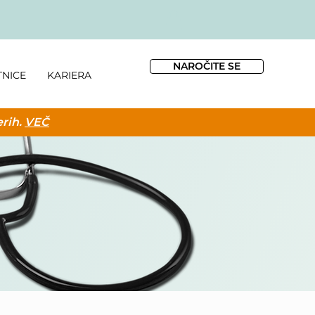
NAROČITE SE
TNICE
KARIERA
erih.
VEČ