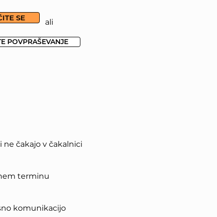
ITE SE
ali
TE POVPRAŠEVANJE
ne čakajo v čakalnici
 enem terminu
sno komunikacijo