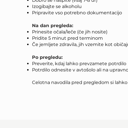
Dobro se naspite (vsaj 7-8 ur)
Izogibajte se alkoholu
Pripravite vso potrebno dokumentacijo
Na dan pregleda:
Prinesite očala/leče (če jih nosite)
Pridite 5 minut pred terminom
Če jemljete zdravila, jih vzemite kot običa
Po pregledu:
Preverite, kdaj lahko prevzamete potrdilo
Potrdilo odnesite v avtošolo ali na upravn
Celotna navodila pred pregledom si lahk