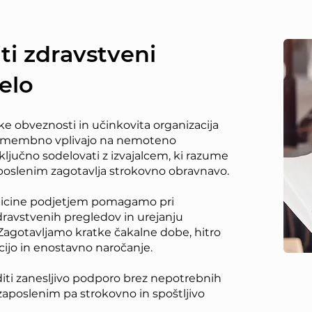
iti zdravstveni
elo
ke obveznosti in učinkovita organizacija
pomembno vplivajo na nemoteno
 ključno sodelovati z izvajalcem, ki razume
poslenim zagotavlja strokovno obravnavo.
icine podjetjem pomagamo pri
zdravstvenih pregledov in urejanju
agotavljamo kratke čakalne dobe, hitro
ijo in enostavno naročanje.
diti zanesljivo podporo brez nepotrebnih
zaposlenim pa strokovno in spoštljivo