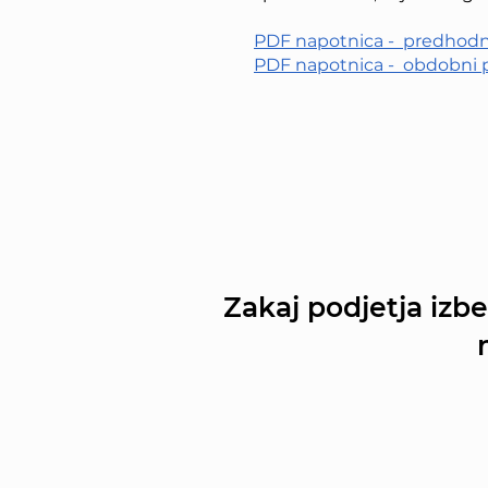
PDF napotnica - predhodn
PDF napotnica - obdobni 
Zakaj podjetja
izbe