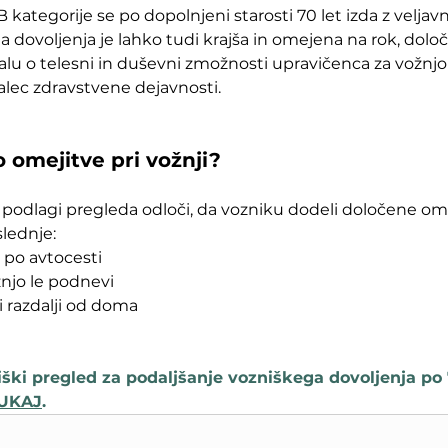
kategorije se po dopolnjeni starosti 70 let izda z veljavno
 dovoljenja je lahko tudi krajša in omejena na rok, določ
lu o telesni in duševni zmožnosti upravičenca za vožnj
ajalec zdravstvene dejavnosti.
 omejitve pri vožnji?
podlagi pregleda odloči, da vozniku dodeli določene omej
lednje:
 po avtocesti
žnjo le podnevi
i razdalji od doma
ški pregled za podaljšanje vozniškega dovoljenja po 7
UKAJ
.