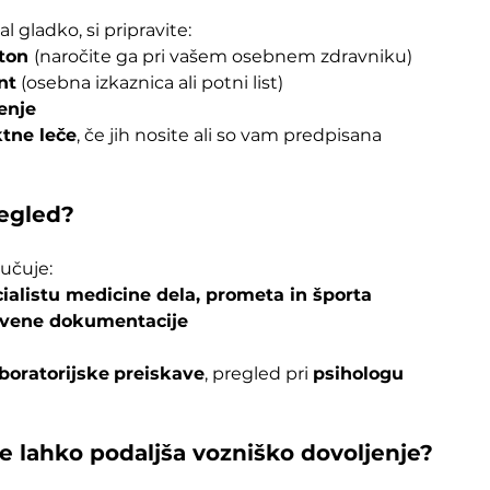
 gladko, si pripravite:
ton 
(naročite ga pri vašem osebnem zdravniku)
nt
 (osebna izkaznica ali potni list)
enje
ktne leče
, če jih nosite ali so vam predpisana
egled?
jučuje:
cialistu medicine dela, prometa in športa
tvene dokumentacije
boratorijske
preiskave
, pregled pri 
psihologu
se lahko podaljša vozniško dovoljenje?