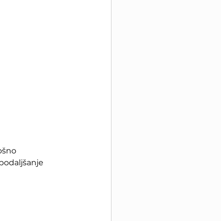
ošno 
podaljšanje 