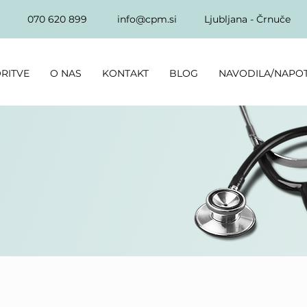
070 620 899
info@cpm.si
Ljubljana - Črnuče
RITVE
O NAS
KONTAKT
BLOG
NAVODILA/NAPO