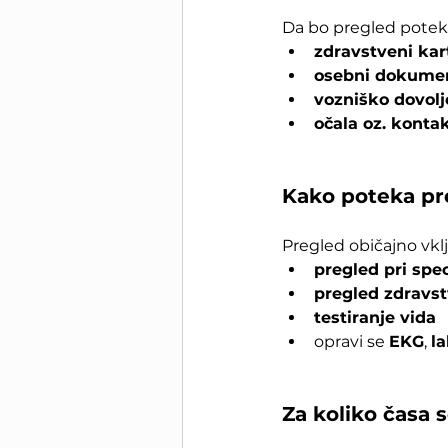
Da bo pregled potekal
zdravstveni kar
osebni dokume
vozniško dovolj
očala oz. konta
Kako poteka pr
Pregled običajno vkl
pregled pri spe
pregled zdravs
testiranje vida
opravi se 
EKG
, 
la
Za koliko časa 