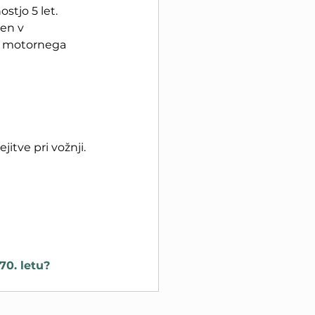
stjo 5 let. 
en v 
o motornega 
itve pri vožnji. 
0. letu? 