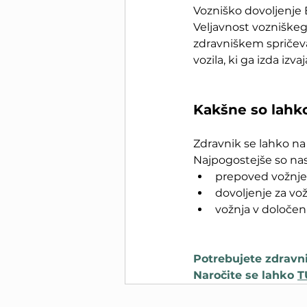
Vozniško dovoljenje B 
Veljavnost vozniškega
zdravniškem spričeva
vozila, ki ga izda izv
Kakšne so lahko
Zdravnik se lahko na 
Najpogostejše so nas
prepoved vožnje
dovoljenje za vo
vožnja v določen
Potrebujete zdravni
Naročite se lahko 
T