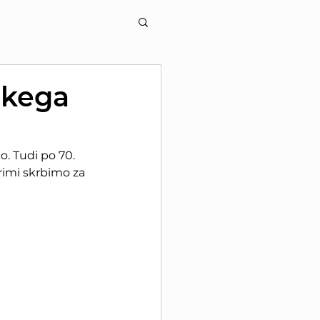
škega
. Tudi po 70. 
rimi skrbimo za 