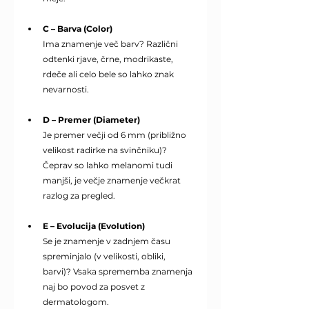
C – Barva (Color)
Ima znamenje več barv? Različni 
odtenki rjave, črne, modrikaste, 
rdeče ali celo bele so lahko znak 
nevarnosti.
D – Premer (Diameter)
Je premer večji od 6 mm (približno 
velikost radirke na svinčniku)? 
Čeprav so lahko melanomi tudi 
manjši, je večje znamenje večkrat 
razlog za pregled.
E – Evolucija (Evolution)
Se je znamenje v zadnjem času 
spreminjalo (v velikosti, obliki, 
barvi)? Vsaka sprememba znamenja 
naj bo povod za posvet z 
dermatologom.