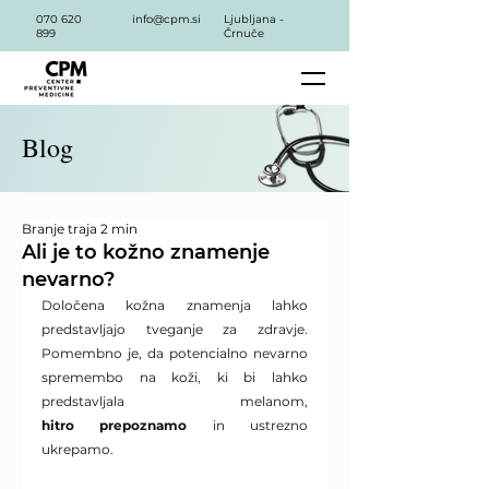
070 620
info@cpm.si
Ljubljana -
899
Črnuče
Blog
Branje traja 2 min
Ali je to kožno znamenje
nevarno?
Določena kožna znamenja lahko 
predstavljajo tveganje za zdravje. 
Pomembno je, da potencialno nevarno 
spremembo na koži, ki bi lahko 
predstavljala melanom, 
hitro
prepoznamo
 in ustrezno 
ukrepamo.