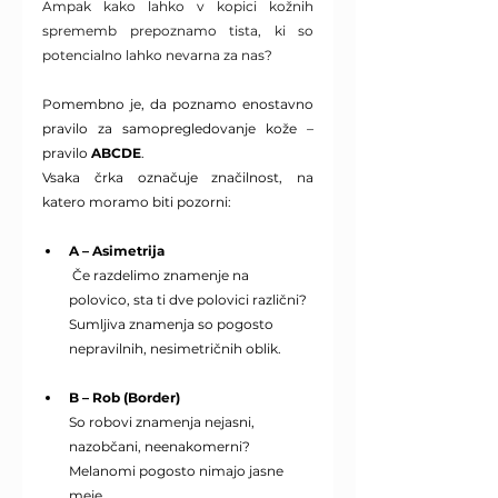
Ampak kako lahko v kopici kožnih 
sprememb prepoznamo tista, ki so 
potencialno lahko nevarna za nas?
Pomembno je, da poznamo enostavno 
pravilo za samopregledovanje kože – 
pravilo 
ABCDE
.
Vsaka črka označuje značilnost, na 
katero moramo biti pozorni:
A – Asimetrija
 Če razdelimo znamenje na 
polovico, sta ti dve polovici različni? 
Sumljiva znamenja so pogosto 
nepravilnih, nesimetričnih oblik.
B – Rob (Border)
So robovi znamenja nejasni, 
nazobčani, neenakomerni? 
Melanomi pogosto nimajo jasne 
meje.